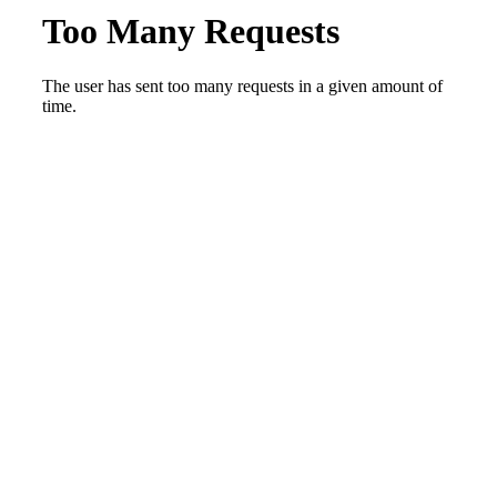
Glaserei Hochholzer Todfeilerstraße 1 85435
Erding Telefon 08122 89 22 36 Telefax 0
8122 4 72 15
info@hochholzer.net
www.hochholzer.net